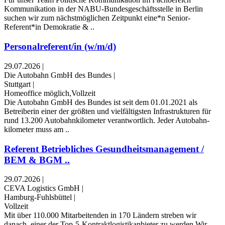
Kommunikation in der NABU-Bundesgeschäftsstelle in Berlin
suchen wir zum nächstmöglichen Zeitpunkt eine*n Senior-
Referent*in Demokratie & ..
Personalreferent/in (w/m/d)
29.07.2026
|
Die Autobahn GmbH des Bundes
|
Stuttgart
|
Homeoffice möglich,Vollzeit
Die Autobahn GmbH des Bundes ist seit dem 01.01.2021 als
Betreiberin einer der größten und vielfältigsten Infrastrukturen für
rund 13.200 Autobahn­kilometer verantwortlich. Jeder Autobahn­
kilometer muss am ..
Referent Betriebliches Gesundheitsmanagement /
BEM & BGM ..
29.07.2026
|
CEVA Logistics GmbH
|
Hamburg-Fuhlsbüttel
|
Vollzeit
Mit über 110.000 Mitarbeitenden in 170 Ländern streben wir
danach, einer der Top-5-Kontraktlogistikanbieter zu werden.Wir