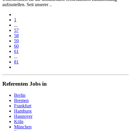
aufzustellen. Seit unserer ..
1
...
57
58
59
60
61
...
81
Referenten Jobs in
Berlin
Bremen
Frankfurt
Hamburg
Hannover
Köln
München