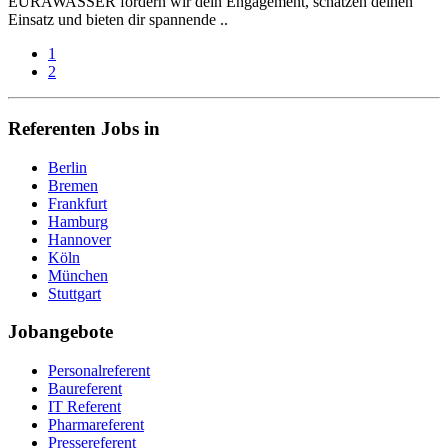
EURAWASSER fördern wir dein Engagement, schätzen deinen
Einsatz und bieten dir spannende ..
1
2
Referenten Jobs in
Berlin
Bremen
Frankfurt
Hamburg
Hannover
Köln
München
Stuttgart
Jobangebote
Personalreferent
Baureferent
IT Referent
Pharmareferent
Pressereferent