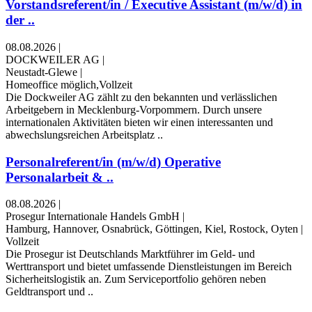
Vorstandsreferent/in / Executive Assistant (m/w/d) in
der ..
08.08.2026
|
DOCKWEILER AG
|
Neustadt-Glewe
|
Homeoffice möglich,Vollzeit
Die Dockweiler AG zählt zu den bekannten und verlässlichen
Arbeitgebern in Mecklenburg-Vorpommern. Durch unsere
internationalen Aktivitäten bieten wir einen interessanten und
abwechslungsreichen Arbeitsplatz ..
Personalreferent/in (m/w/d) Operative
Personalarbeit & ..
08.08.2026
|
Prosegur Internationale Handels GmbH
|
Hamburg, Hannover, Osnabrück, Göttingen, Kiel, Rostock, Oyten
|
Vollzeit
Die Prosegur ist Deutschlands Marktführer im Geld- und
Werttransport und bietet umfassende Dienstleistungen im Bereich
Sicherheitslogistik an. Zum Serviceportfolio gehören neben
Geldtransport und ..