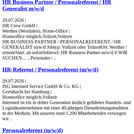
HR Business Partner / Personalreferent / HR
Generalist m/w/d
29.07.2026
|
HR Crew GmbH
|
Werther (Westfalen), Home-Office
|
Homeoffice möglich,Teilzeit,Vollzeit
HR BUSINESS PARTNER / PERSONALREFERENT / HR
GENERALIST m/w/d Jobtyp: Vollzeit oder TeilzeitOrt: Werther /
remoteStart: ab sofortJoblevel: HR Business Partner m/w/d # WIR
SUCHEN... ...Personaler / ..
HR-Referent / Personalreferent (m/w/d)
29.07.2026
|
ISG Intermed Service GmbH & Co. KG
|
Geesthacht bei Hamburg
|
Homeoffice möglich,Vollzeit
Intermed ist ein in dritter Generation ärztlich geführtes Handels- und
Logistikunternehmen mit einer 40-jährigen Dienstleistungstradition
in der Medizin. Mit unseren rund 1.200 Mitarbeitenden versorgen
wir ..
Personalreferent (m/w/d)